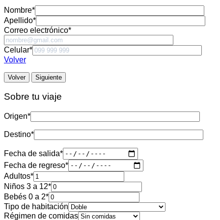
Nombre
*
Apellido
*
Correo electrónico
*
Celular
*
Volver
Volver
Siguiente
Sobre tu viaje
Origen
*
Destino
*
Fecha de salida
*
Fecha de regreso
*
Adultos
*
Niños 3 a 12
*
Bebés 0 a 2
*
Tipo de habitación
Régimen de comidas