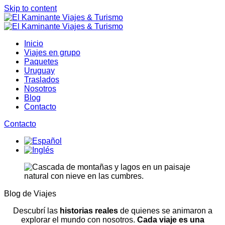
Skip to content
Inicio
Viajes en grupo
Paquetes
Uruguay
Traslados
Nosotros
Blog
Contacto
Contacto
Open
Close
mobile
mobile
menu
menu
Blog de Viajes
Descubrí las
historias reales
de quienes se animaron a
explorar el mundo con nosotros.
Cada viaje es una