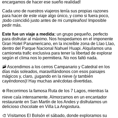
encargamos de hacer ese sueño realidad!
Cada uno de nuestros viajeros tenía sus propias razones
para hacer de este viaje algo único, y como si fuera poco,
¡todo coincidió justo antes de mi cumpleaños! Imposible
pedir más.
Este fue un viaje a medida:
un grupo pequeño, perfecto
para disfrutar al máximo. Nos hospedamos en el imponente
Gran Hotel Panamericano, en la increíble zona de Llao Llao,
dentro del Parque Nacional Nahuel Huapi. Alquilamos una
camioneta trafic exclusiva para tener la libertad de explorar
según el clima nos lo permitiera. No nos faltó nada.
🚠 Ascendimos a los cerros Campanario y Catedral en los
días más soleados, maravillándonos con esos paisajes
mágicos y, claro, ¡jugando en la nieve (y también
cayéndonos)! Hay muchas anécdotas divertidas.
❄️ Recorrimos la famosa Ruta de los 7 Lagos, mientras la
nieve caía intensamente. Almorzamos en un encantador
restaurante en San Martín de los Andes y disfrutamos un
delicioso chocolate en Villa La Angostura.
🎨 Visitamos El Bolsón el sábado, donde exploramos su