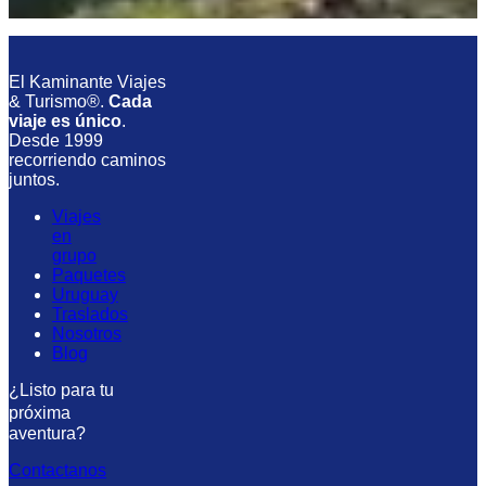
El Kaminante Viajes
& Turismo®.
Cada
viaje es único
.
Desde 1999
recorriendo caminos
juntos.
Viajes
en
grupo
Paquetes
Uruguay
Traslados
Nosotros
Blog
¿Listo para tu
próxima
aventura?
Contactanos