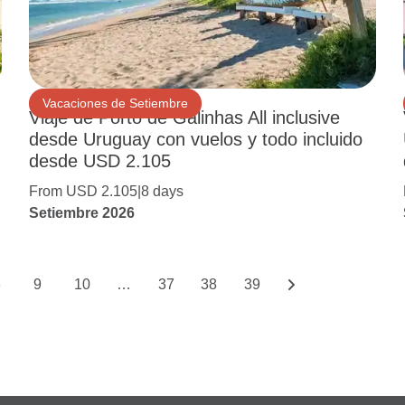
Vacaciones de Setiembre
Viaje de Porto de Galinhas All inclusive
desde Uruguay con vuelos y todo incluido
desde USD 2.105
From USD 2.105
8 days
Setiembre 2026
8
9
10
…
37
38
39