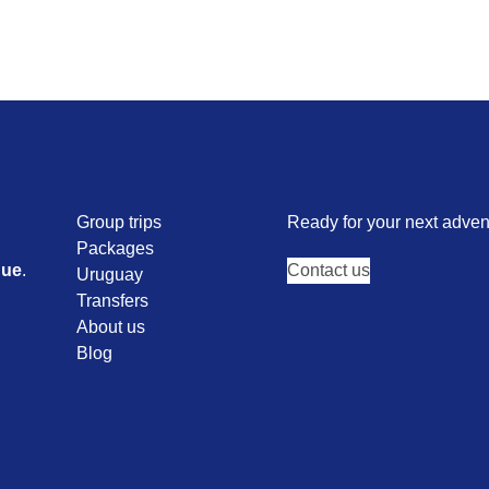
Group trips
Ready for your next adve
Packages
que
.
Contact us
Uruguay
Transfers
About us
Blog