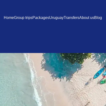
Home
Group trips
Packages
Uruguay
Transfers
About us
Blog
when and how long to
we take care of all the 