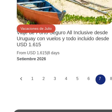
Vacaciones de Julio
Viaje de Porto Seguro All Inclusive desde
Uruguay con vuelos y todo incluido desde
USD 1.615
From USD 1.615
8 days
Setiembre 2026
1
2
3
4
5
6
7