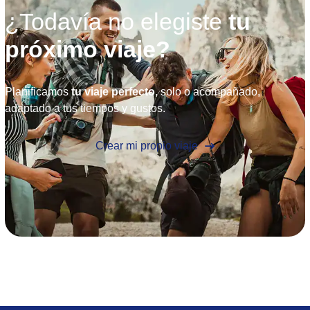
¿Todavía no elegiste
tu
próximo viaje?
Planificamos
tu viaje perfecto
, solo o acompañado,
adaptado a tus tiempos y gustos.
Crear mi propio viaje