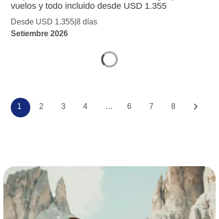
vuelos y todo incluido desde USD 1.355
Desde USD 1.355
8 días
Setiembre 2026
1
2
3
4
…
6
7
8